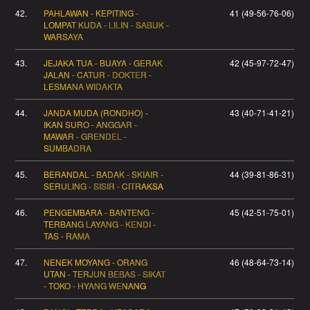
42.
PAHLAWAN - KEPITING -
41 (49-56-76-06)
LOMPAT KUDA - LILIN - SABUK -
WARSAYA
43.
JEJAKA TUA - BUAYA - GERAK
42 (45-97-72-47)
JALAN - CATUR - DOKTER -
LESMANA WIDAKTA
44.
JANDA MUDA (RONDHO) -
43 (40-71-41-21)
IKAN SURO - ANGGAR -
MAWAR - GRENDEL -
SUMBADRA
45.
BERANDAL - BADAK - SKIAIR -
44 (39-81-86-31)
SERULING - SISIR - CITRAKSA
46.
PENGEMBARA - BANTENG -
45 (42-51-75-01)
TERBANG LAYANG - KENDI -
TAS - RAMA
47.
NENEK MOYANG - ORANG
46 (48-64-73-14)
UTAN - TERJUN BEBAS - SIKAT
- TOKO - HYANG WENANG