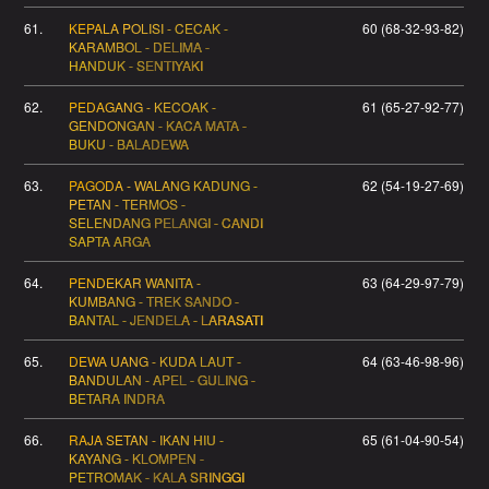
61.
KEPALA POLISI - CECAK -
60 (68-32-93-82)
KARAMBOL - DELIMA -
HANDUK - SENTIYAKI
62.
PEDAGANG - KECOAK -
61 (65-27-92-77)
GENDONGAN - KACA MATA -
BUKU - BALADEWA
63.
PAGODA - WALANG KADUNG -
62 (54-19-27-69)
PETAN - TERMOS -
SELENDANG PELANGI - CANDI
SAPTA ARGA
64.
PENDEKAR WANITA -
63 (64-29-97-79)
KUMBANG - TREK SANDO -
BANTAL - JENDELA - LARASATI
65.
DEWA UANG - KUDA LAUT -
64 (63-46-98-96)
BANDULAN - APEL - GULING -
BETARA INDRA
66.
RAJA SETAN - IKAN HIU -
65 (61-04-90-54)
KAYANG - KLOMPEN -
PETROMAK - KALA SRINGGI