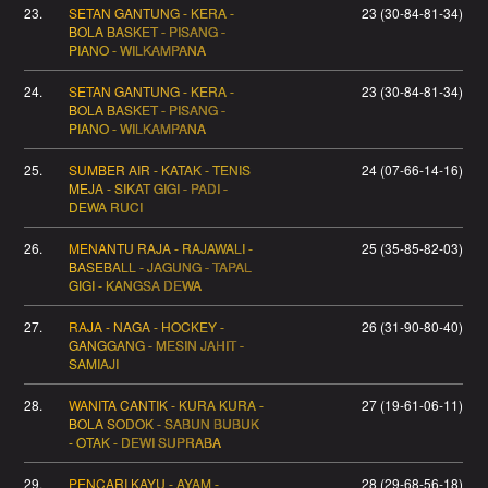
23.
SETAN GANTUNG - KERA -
23 (30-84-81-34)
BOLA BASKET - PISANG -
PIANO - WILKAMPANA
24.
SETAN GANTUNG - KERA -
23 (30-84-81-34)
BOLA BASKET - PISANG -
PIANO - WILKAMPANA
25.
SUMBER AIR - KATAK - TENIS
24 (07-66-14-16)
MEJA - SIKAT GIGI - PADI -
DEWA RUCI
26.
MENANTU RAJA - RAJAWALI -
25 (35-85-82-03)
BASEBALL - JAGUNG - TAPAL
GIGI - KANGSA DEWA
27.
RAJA - NAGA - HOCKEY -
26 (31-90-80-40)
GANGGANG - MESIN JAHIT -
SAMIAJI
28.
WANITA CANTIK - KURA KURA -
27 (19-61-06-11)
BOLA SODOK - SABUN BUBUK
- OTAK - DEWI SUPRABA
29.
PENCARI KAYU - AYAM -
28 (29-68-56-18)