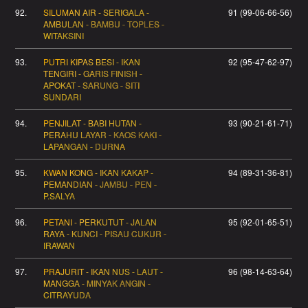
92.
SILUMAN AIR - SERIGALA -
91 (99-06-66-56)
AMBULAN - BAMBU - TOPLES -
WITAKSINI
93.
PUTRI KIPAS BESI - IKAN
92 (95-47-62-97)
TENGIRI - GARIS FINISH -
APOKAT - SARUNG - SITI
SUNDARI
94.
PENJILAT - BABI HUTAN -
93 (90-21-61-71)
PERAHU LAYAR - KAOS KAKI -
LAPANGAN - DURNA
95.
KWAN KONG - IKAN KAKAP -
94 (89-31-36-81)
PEMANDIAN - JAMBU - PEN -
P.SALYA
96.
PETANI - PERKUTUT - JALAN
95 (92-01-65-51)
RAYA - KUNCI - PISAU CUKUR -
IRAWAN
97.
PRAJURIT - IKAN NUS - LAUT -
96 (98-14-63-64)
MANGGA - MINYAK ANGIN -
CITRAYUDA