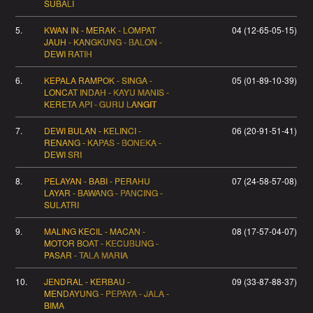
SUBALI
5.
KWAN IN - MERAK - LOMPAT
04 (12-65-05-15)
JAUH - KANGKUNG - BALON -
DEWI RATIH
6.
KEPALA RAMPOK - SINGA -
05 (01-89-10-39)
LONCAT INDAH - KAYU MANIS -
KERETA API - GURU LANGIT
7.
DEWI BULAN - KELINCI -
06 (20-91-51-41)
RENANG - KAPAS - BONEKA -
DEWI SRI
8.
PELAYAN - BABI - PERAHU
07 (24-58-57-08)
LAYAR - BAWANG - PANCING -
SULATRI
9.
MALING KECIL - MACAN -
08 (17-57-04-07)
MOTOR BOAT - KECUBUNG -
PASAR - TALA MARIA
10.
JENDRAL - KERBAU -
09 (33-87-88-37)
MENDAYUNG - PEPAYA - JALA -
BIMA