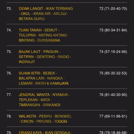
73.
DEWA LANGIT - IKAN TERBANG
72 (71-20-40-70)
- OKOL - KRAN AIR - ARLOJI -
BETARA GURU
74.
TUAN TANAH - SEMUT -
73 (80-34-31-84)
TULUPAN - ANTING ANTING -
BINTANG - DURSASANA
75.
BAJAK LAUT - PINGUIN -
74 (57-16-24-66)
SETIPAN - GENTONG - RADIO -
INDRAJIT
76.
SUAMI ISTRI - BEBEK -
75 (85-35-32-53)
BALAPAN LARI - NANGKA -
LEMARI - RATIH & KAMAJAYA
77.
JENDRAL WANITA - NYAMUK -
76 (81-40-30-90)
TEPLEKAN - MATA -
TIMBANGAN - SRIKANDI
78.
WALIKOTA - PENYU - BENGKEL
77 (69-11-96-61)
- CINCIN - PAYUNG - TOGOG
79.
ORANG KAYA - IKAN GERGAJI -
78 (79-18-46-68)