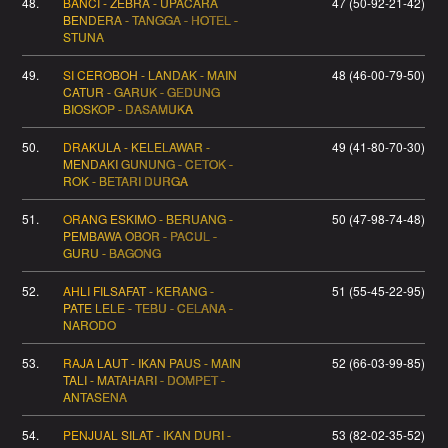
48.
BANCI - ZEBRA - UPACARA
47 (50-92-21-42)
BENDERA - TANGGA - HOTEL -
STUNA
49.
SI CEROBOH - LANDAK - MAIN
48 (46-00-79-50)
CATUR - GARUK - GEDUNG
BIOSKOP - DASAMUKA
50.
DRAKULA - KELELAWAR -
49 (41-80-70-30)
MENDAKI GUNUNG - CETOK -
ROK - BETARI DURGA
51.
ORANG ESKIMO - BERUANG -
50 (47-98-74-48)
PEMBAWA OBOR - PACUL -
GURU - BAGONG
52.
AHLI FILSAFAT - KERANG -
51 (55-45-22-95)
PATE LELE - TEBU - CELANA -
NARODO
53.
RAJA LAUT - IKAN PAUS - MAIN
52 (66-03-99-85)
TALI - MATAHARI - DOMPET -
ANTASENA
54.
PENJUAL SILAT - IKAN DURI -
53 (82-02-35-52)