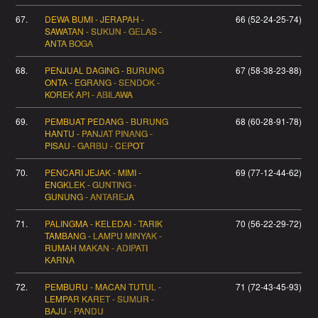
67.
DEWA BUMI - JERAPAH -
66 (52-24-25-74)
SAWATAN - SUKUN - GELAS -
ANTA BOGA
68.
PENJUAL DAGING - BURUNG
67 (58-38-23-88)
ONTA - EGRANG - SENDOK -
KOREK API - ABILAWA
69.
PEMBUAT PEDANG - BURUNG
68 (60-28-91-78)
HANTU - PANJAT PINANG -
PISAU - GARBU - CEPOT
70.
PENCARI JEJAK - MIMI -
69 (77-12-44-62)
ENGKLEK - GUNTING -
GUNUNG - ANTAREJA
71.
PALINGMA - KELEDAI - TARIK
70 (56-22-29-72)
TAMBANG - LAMPU MINYAK -
RUMAH MAKAN - ADIPATI
KARNA
72.
PEMBURU - MACAN TUTUL -
71 (72-43-45-93)
LEMPAR KARET - SUMUR -
BAJU - PANDU