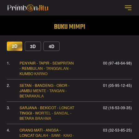
BUKU MIMPI
2D
3D
4D
1.
PENYAIR - TAPIR - SEMPRITAN
00 (97-48-64-98)
- REMBULAN - TANGGALAN -
KUMBO KARNO
2.
SETAN - BANDENG - OBOR -
01 (05-95-12-45)
JAMBU MENTE - TANGAN -
BETARAKALA
3.
SARJANA - BEKICOT - LONCAT
02 (16-53-09-35)
TINGGI - WORTEL - SANDAL -
BETARA BRAHMA
4.
ORANG MATI - ANGSA -
03 (32-53-85-25)
LONCAT GALAH - SAWI - KAKI -