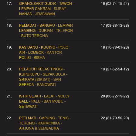
17.
ORANG SAKIT GUDIK - TAWON -
16 (02-74-15-24)
LEMPAR CAKRAM - SURAT -
NANAS - JEMBAWAN
18.
PEMADAT - BANGAU - LEMPAR
17 (08-88-13-38)
LEMBING - DURIAN - TELEPON
- BUTO TERONG
19.
KAS UANG - KUCING - POLO
18 (10-78-01-28)
AIR - LOMBOK - KANTOR
POLISI - BISMA
20.
PELACUR KELAS TINGGI -
19 (27-62-54-12)
KUPUKUPU - SEPAK BOLA -
SRIKAYA (SIRSAT) - BAN
SEPEDA - BANOWATI
21.
ISTRI SEJATI - LALAT - VOLLY
20 (06-72-19-22)
BALL - PALU - BAN MOBIL -
SETIAWATI
22.
PETI MATI - CAPUNG - TENIS -
22 (21-70-50-20)
TERONG - HARMONIKA -
ARJUNA & SEMBADRA