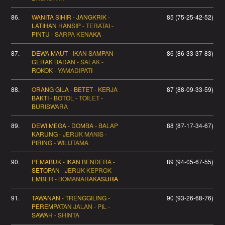
86.
WANITA SIHIR - JANGKRIK -
85 (75-25-42-52)
LATIHAN HANSIP - TERATAI -
PINTU - SARPA KENAKA
87.
DEWA MAUT - IKAN SAMPAN -
86 (86-33-37-83)
GERAK BADAN - SALAK -
ROKOK - YAMADIPATI
88.
ORANG GILA - BETET - KERJA
87 (88-09-33-59)
BAKTI - BOTOL - TOILET -
BURISWARA
89.
DEWI MEGA - DOMBA - BALAP
88 (87-17-34-67)
KARUNG - JERUK MANIS -
PIRING - WILUTAMA
90.
PEMABUK - IKAN BENDERA -
89 (94-05-67-55)
SETOPAN - JERUK KEPROK -
EMBER - BOMANARAKASURA
91.
TAWANAN - TRENGGILING -
90 (93-26-68-76)
PEREMPATAN JALAN - PIL -
SAWAH - SHINTA