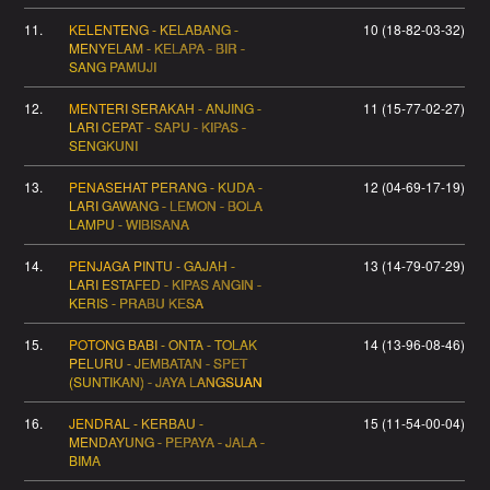
11.
KELENTENG - KELABANG -
10 (18-82-03-32)
MENYELAM - KELAPA - BIR -
SANG PAMUJI
12.
MENTERI SERAKAH - ANJING -
11 (15-77-02-27)
LARI CEPAT - SAPU - KIPAS -
SENGKUNI
13.
PENASEHAT PERANG - KUDA -
12 (04-69-17-19)
LARI GAWANG - LEMON - BOLA
LAMPU - WIBISANA
14.
PENJAGA PINTU - GAJAH -
13 (14-79-07-29)
LARI ESTAFED - KIPAS ANGIN -
KERIS - PRABU KESA
15.
POTONG BABI - ONTA - TOLAK
14 (13-96-08-46)
PELURU - JEMBATAN - SPET
(SUNTIKAN) - JAYA LANGSUAN
16.
JENDRAL - KERBAU -
15 (11-54-00-04)
MENDAYUNG - PEPAYA - JALA -
BIMA