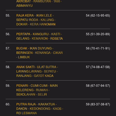
AKROBAT - RAMBUTAN - TAXI -
ABIMANYU
55.
RAJA KERA - IKAN LELE -
54 (62-15-95-65)
SEPATU RODA - KALUNG -
DOKAR - KERA HANOMAN
56.
PERTAPA - KANGURU - KASTI -
55 (51-39-20-89)
GELANG - KEMARON - RDSETA
57.
BUDAK - IKAN DUYUNG -
56 (70-41-71-91)
BERINGEN - KENANGA - CIKAR
- LIMBUK
58.
ANAK SAKTI - ULAT SUTRA -
57 (74-08-47-58)
LAYANG LAYANG - SEPATU -
RANJANG - GATOT KACA
59.
PENARI - CUMI CUMI - MAIN
58 (67-07-94-57)
KELERENG - RUMAH -
SEKOLAHAN - SELIR
60.
PUTRA RAJA - KAKAKTUA -
59 (83-37-38-87)
DAKON - KEDONDONG - KAOS -
RD LESMANA