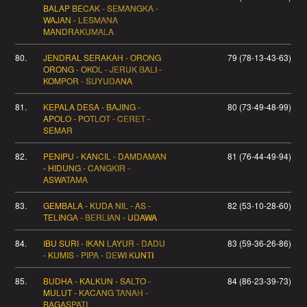
BALAP BECAK - SEMANGKA -
WAJAN - LESMANA
MANDRAKUMALA
80.
JENDRAL SERAKAH - ORONG
79 (78-13-43-63)
ORONG - OKOL - JERUK BALI -
KOMPOR - SUYUDANA
81.
KEPALA DESA - BAJING -
80 (73-49-48-99)
APOLO - POTLOT - CERET -
SEMAR
82.
PENIPU - KANCIL - DAMDAMAN
81 (76-44-49-94)
- HIDUNG - CANGKIR -
ASWATAMA
83.
GEMBALA - KUDA NIL - AS -
82 (53-10-28-60)
TELINGA - BERLIAN - UDAWA
84.
IBU SURI - IKAN LAYUR - DADU
83 (59-36-26-86)
- KUMIS - PIPA - DEWI KUNTI
85.
BUDHA - KALKUN - SALTO -
84 (86-23-39-73)
MULUT - KACANG TANAH -
BAGASPATI