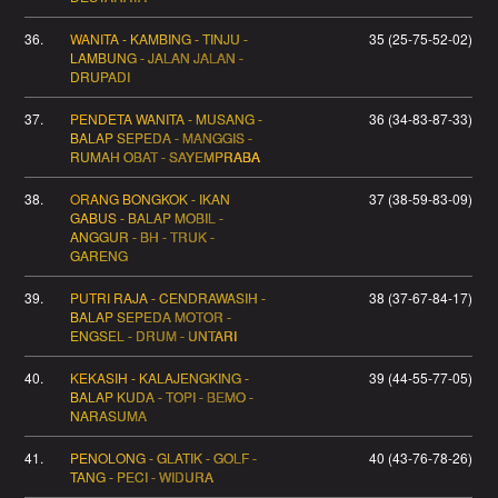
36.
WANITA - KAMBING - TINJU -
35 (25-75-52-02)
LAMBUNG - JALAN JALAN -
DRUPADI
37.
PENDETA WANITA - MUSANG -
36 (34-83-87-33)
BALAP SEPEDA - MANGGIS -
RUMAH OBAT - SAYEMPRABA
38.
ORANG BONGKOK - IKAN
37 (38-59-83-09)
GABUS - BALAP MOBIL -
ANGGUR - BH - TRUK -
GARENG
39.
PUTRI RAJA - CENDRAWASIH -
38 (37-67-84-17)
BALAP SEPEDA MOTOR -
ENGSEL - DRUM - UNTARI
40.
KEKASIH - KALAJENGKING -
39 (44-55-77-05)
BALAP KUDA - TOPI - BEMO -
NARASUMA
41.
PENOLONG - GLATIK - GOLF -
40 (43-76-78-26)
TANG - PECI - WIDURA