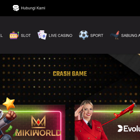
i
Hubungi Kami
EL
SLOT
LIVE CASINO
SPORT
SABUNG 
CRASH GAME