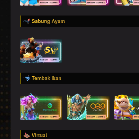
Sabung Ayam
Tembak Ikan
Virtual