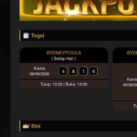
Togel
SYDNEYPOOLS
SYD
( Setiap Hari )
Kamis
4
8
1
6
06/08/2026
Kami
Tutup: 13:25 | Buka: 13:50
06/08/2
Tu
Slot