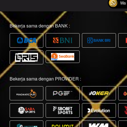
Wa 
Bekerja sama dengan BANK :
Bekerja sama dengan PROVIDER :