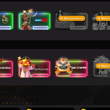
⚙ Maintenance
⚙ Main
⚙ Main