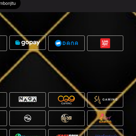
mbonjitu