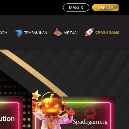
MASUK
DAFTAR
CRASH GAME
AYAM
TEMBAK IKAN
VIRTUAL