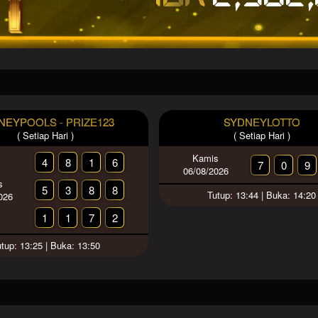
NEYPOOLS - PRIZE123
SYDNEYLOTTO
( Setiap Hari )
( Setiap Hari )
Kamis
4
8
1
6
7
0
9
06/08/2026
s
5
3
8
8
Tutup: 13:44 | Buka: 14:20
026
1
1
7
2
tup: 13:25 | Buka: 13:50