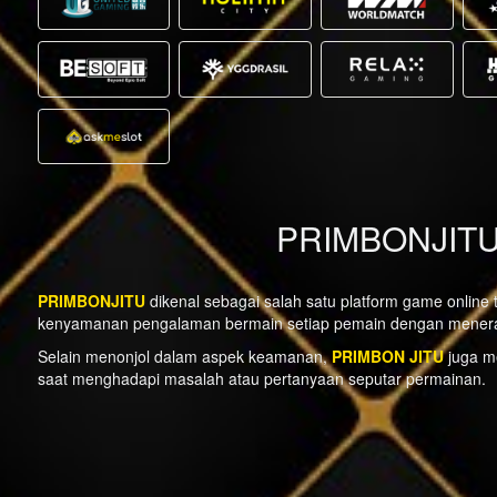
PRIMBONJITU: 
PRIMBONJITU
dikenal sebagai salah satu platform game online
kenyamanan pengalaman bermain setiap pemain dengan menerapka
Selain menonjol dalam aspek keamanan,
PRIMBON JITU
juga m
saat menghadapi masalah atau pertanyaan seputar permainan.