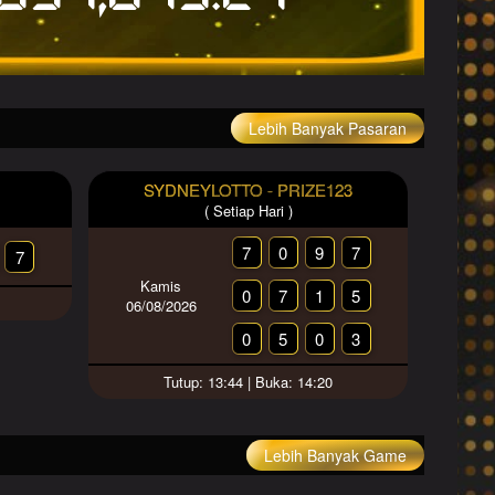
Lebih Banyak Pasaran
SYDNEYLOTTO - PRIZE123
( Setiap Hari )
7
0
9
7
7
Kamis
0
7
1
5
06/08/2026
0
5
0
3
Tutup: 13:44 | Buka: 14:20
Lebih Banyak Game