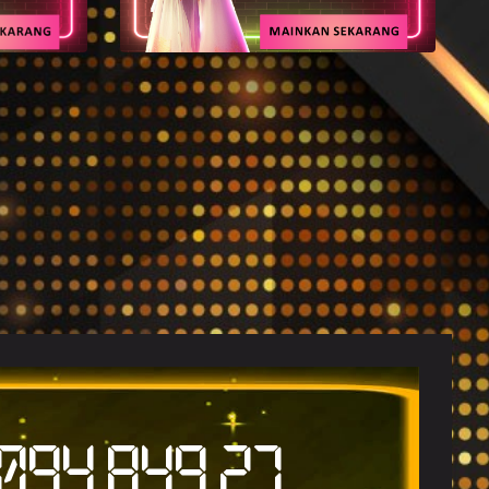
,094,866.71