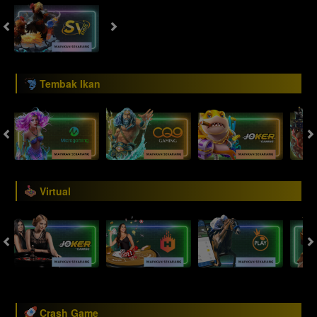
Tembak Ikan
Virtual
Crash Game